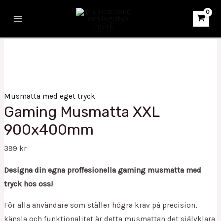
Hoppa
Gaming
Main
till
Musmatta
Menu
innehåll
XXL
900x400mm
quantity
Musmatta med eget tryck
Gaming Musmatta XXL
900x400mm
399
kr
Designa din egna proffesionella gaming musmatta med
tryck hos oss!
För alla användare som ställer högra krav på precision,
känsla och funktionalitet är detta musmattan det självklara