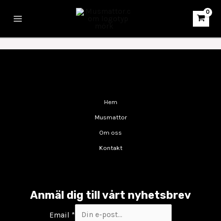
Hoppa
Main
Musmatta Stockholm Stad
till
Menu
innehåll
Tillverkning av musmattor för Stockholm Stad
Hem
Musmattor
Om oss
Kontakt
Anmäl dig till vårt nyhetsbrev
Email
*