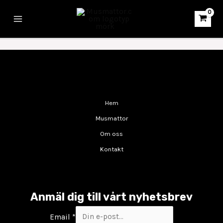
Hoppa
Main
Musmatta Apoteket
till
Menu
innehåll
Tillverkning av musmattor med tryck för Apoteket
Hem
Musmattor
Om oss
Kontakt
Anmäl dig till vårt nyhetsbrev
Email
*