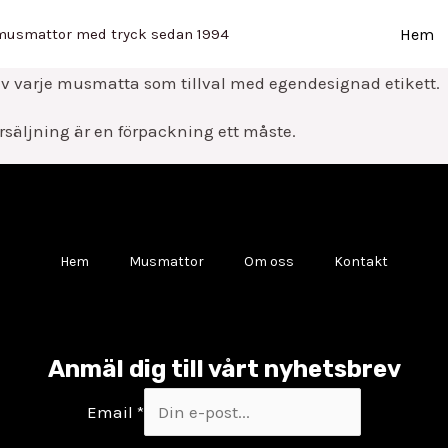
Hem
 musmattor med tryck sedan 1994
av varje musmatta som tillval med egendesignad etikett.
säljning är en förpackning ett måste.
Hem
Musmattor
Om oss
Kontakt
Anmäl dig till vårt nyhetsbrev
Email
*